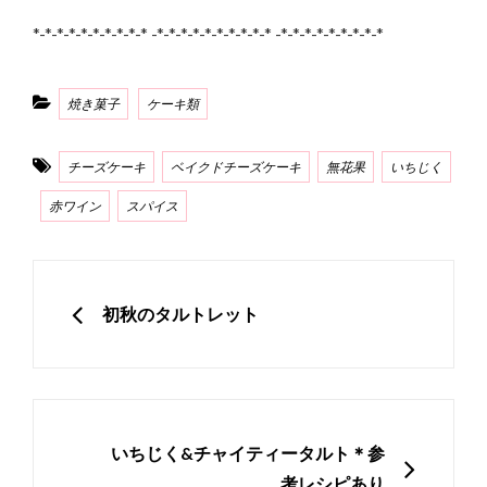
*-*-*-*-*-*-*-*-*-* -*-*-*-*-*-*-*-*-*-* -*-*-*-*-*-*-*-*-*
Categories
焼き菓子
ケーキ類
Tags
チーズケーキ
ベイクドチーズケーキ
無花果
いちじく
赤ワイン
スパイス
投
稿
PREVIOUS
初秋のタルトレット
ナ
ビ
ゲ
ー
NEXT
いちじく&チャイティータルト＊参
シ
考レシピあり