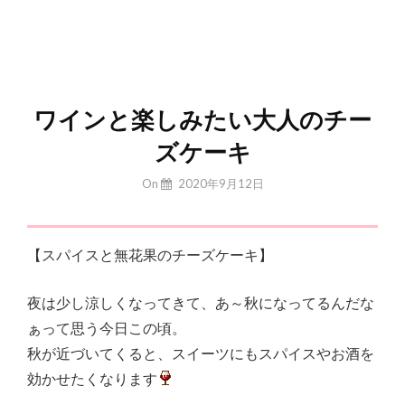
ワインと楽しみたい大人のチー
ズケーキ
By
On
2020年9月12日
Yuchan
【スパイスと無花果のチーズケーキ】
夜は少し涼しくなってきて、あ～秋になってるんだな
ぁって思う今日この頃。
秋が近づいてくると、スイーツにもスパイスやお酒を
効かせたくなります