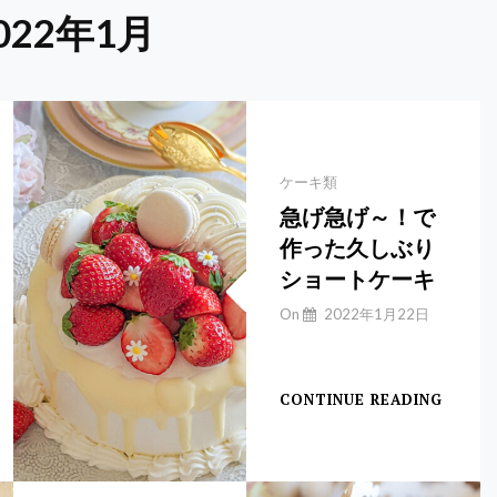
2022年1月
Categories
ケーキ類
急げ急げ～！で
作った久しぶり
ショートケーキ
By
On
2022年1月22日
Yuchan
【ショートケーキ】
CONTINUE READING
急
げ
急
げ
～！