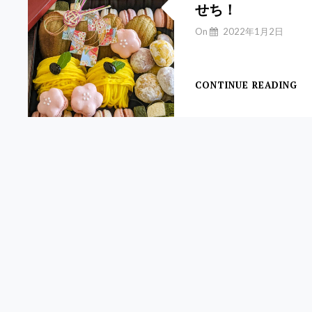
せち！
チ
ー
By
On
2022年1月2日
ズ
Yuchan
ケ
【スイーツおせち】
ー
キ
CONTINUE READING
明
け
ま
し
て
お
め
で
と
う
ご
ざ
い
ま
す
の