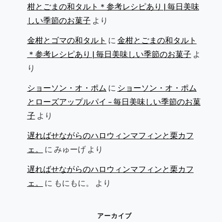
柑とごまの和タルト＊参考レシピあり | 毎日美味
しい季節のお菓子
より
金柑とゴマの和タルト
に
金柑とごまの和タルト
＊参考レシピあり | 毎日美味しい季節のお菓子
よ
り
ショーソン・オ・ポム
に
ショーソン・オ・ポム
とローズアップルパイ – 毎日美味しい季節のお菓
子
より
遅ればせながらのハロウィンマフィンと栗カフ
ェ。
に
みゅーげ
より
遅ればせながらのハロウィンマフィンと栗カフ
ェ。
に
もにもに。
より
アーカイブ