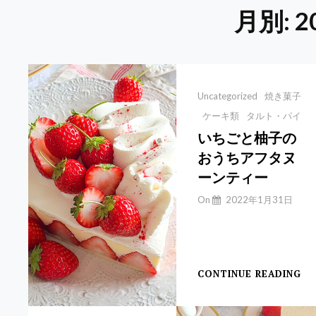
月別: 
Categories
Uncategorized
焼き菓子
ケーキ類
タルト・パイ
いちごと柚子の
おうちアフタヌ
ーンティー
By
On
2022年1月31日
Yuchan
【いちごと柚子のア
フ
CONTINUE READING
い
ち
ご