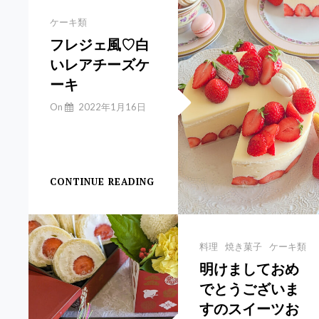
と
柚
Categories
ケーキ類
子
フレジェ風♡白
の
いレアチーズケ
お
う
ーキ
ち
ア
By
On
2022年1月16日
フ
Yuchan
【フレジェ風レアチ
タ
ヌ
ー
ー
CONTINUE READING
フ
ン
レ
テ
ジ
ィ
ェ
ー
風
Categories
料理
焼き菓子
ケーキ類
♡
明けましておめ
白
でとうございま
い
レ
すのスイーツお
ア