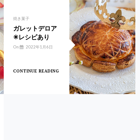
で
作
っ
Categories
焼き菓子
た
ガレットデロア
久
✳︎レシピあり
し
ぶ
By
On
2022年1月6日
り
Yuchan
シ
【ガレットデロア】
ョ
CONTINUE READING
ガ
ー
レ
ト
ッ
ケ
ト
ー
デ
キ
ロ
ア
✳︎
レ
シ
ピ