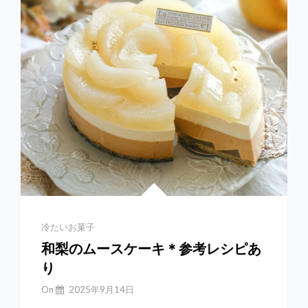
ケ
ー
キ
Categories
冷たいお菓子
和梨のムースケーキ＊参考レシピあ
り
By
On
2025年9月14日
Yuchan