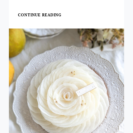
【和梨のムースケーキ
CONTINUE READING
和
梨
の
ム
ー
ス
ケ
ー
キ
＊
参
考
レ
シ
ピ
あ
り