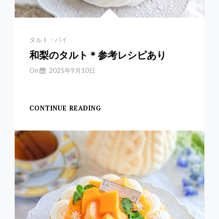
Categories
タルト・パイ
和梨のタルト＊参考レシピあり
By
On
2025年9月10日
Yuchan
【和梨のタルト】 毎
CONTINUE READING
和
梨
の
タ
ル
ト
＊
参
考
レ
シ