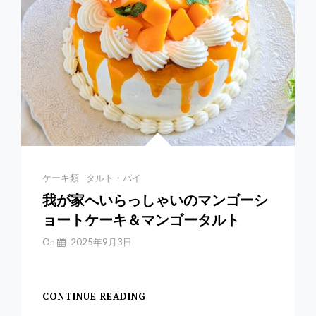
ピ
あ
り
Categories
ケーキ類
タルト・パイ
我が家へいらっしゃいのマンゴーシ
ョートケーキ＆マンゴータルト
By
On
2025年9月3日
Yuchan
【マンゴーショートケ
CONTINUE READING
我
が