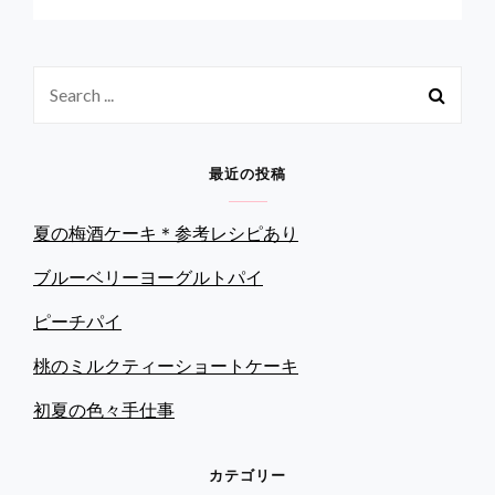
家
へ
い
Search
ら
っ
for:
し
ゃ
最近の投稿
い
の
マ
夏の梅酒ケーキ＊参考レシピあり
ン
ゴ
ブルーベリーヨーグルトパイ
ー
シ
ピーチパイ
ョ
ー
桃のミルクティーショートケーキ
ト
初夏の色々手仕事
ケ
ー
キ
カテゴリー
＆