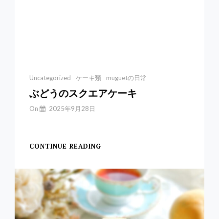
Categories
Uncategorized
ケーキ類
muguetの日常
ぶどうのスクエアケーキ
By
On
2025年9月28日
Yuchan
【ぶどうのスクエアケ
CONTINUE READING
ぶ
ど
う
の
ス
ク
エ
ア