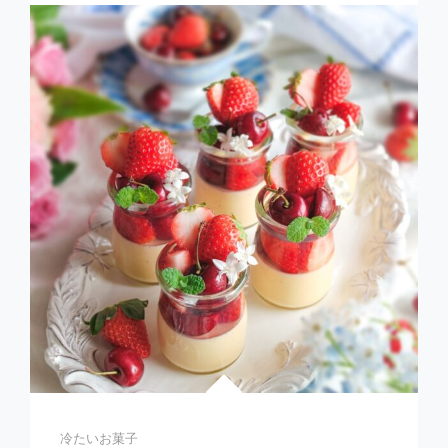
ゴ
ー
エ
ク
レ
ア
&
マ
ン
ゴ
ー
ム
ー
ス
Categories
冷たいお菓子