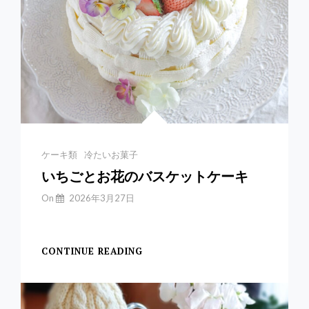
Categories
ケーキ類
冷たいお菓子
いちごとお花のバスケットケーキ
By
On
2026年3月27日
Yuchan
【いちごとお花のバス
CONTINUE READING
い
ち
ご
と