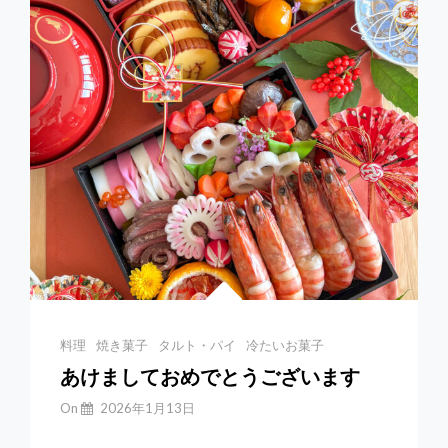
ー
ス
ケ
ー
キ
＊
参
考
レ
シ
ピ
あ
り
Categories
料理
焼き菓子
タルト・パイ
冷たいお菓子
あけましておめでとうございます
By
On
2026年1月13日
Yuchan
【おせち2026】