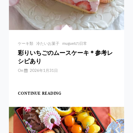
ー
ン
テ
ィ
ー
Categories
ケーキ類
冷たいお菓子
muguetの日常
彩りいちごのムースケーキ＊参考レ
シピあり
By
On
2026年1月31日
Yuchan
【いちごのムースケー
CONTINUE READING
彩
り
い
ち
ご
の
ム