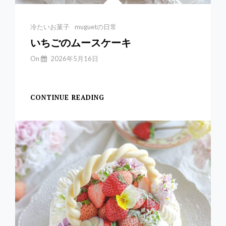
Categories
冷たいお菓子
muguetの日常
いちごのムースケーキ
By
On
2026年5月16日
Yuchan
【いちごのムースケー
CONTINUE READING
い
ち
ご
の
ム
ー
ス
ケ
ー
キ