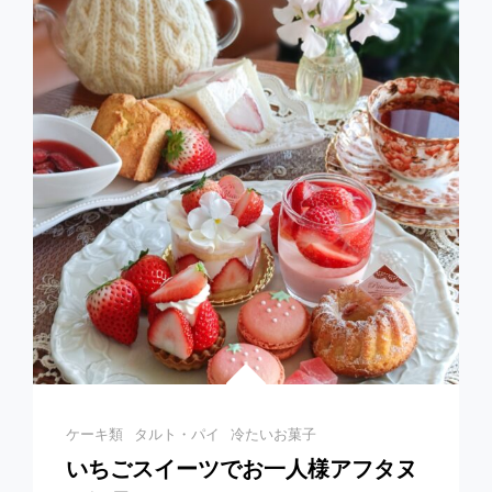
お
花
の
バ
ス
ケ
ッ
ト
ケ
ー
キ
Categories
ケーキ類
タルト・パイ
冷たいお菓子
いちごスイーツでお一人様アフタヌ