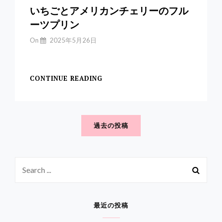
いちごとアメリカンチェリーのフル
ーツプリン
By
On
2025年5月26日
Yuchan
【いちごとアメリカン
CONTINUE READING
い
ち
ご
投
と
ア
稿
過去の投稿
メ
ナ
リ
ビ
カ
ン
Search
ゲ
チ
for:
ー
ェ
リ
シ
ー
最近の投稿
ョ
の