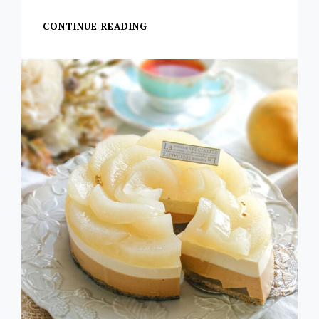
CONTINUE READING
あ
け
ま
し
て
お
め
で
と
う
ご
ざ
い
ま
す