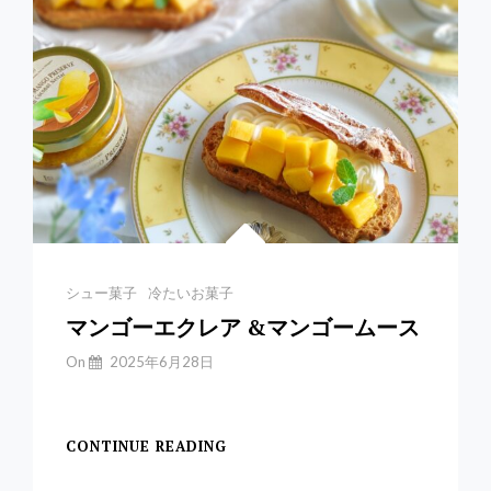
考
レ
シ
ピ
あ
り
Categories
シュー菓子
冷たいお菓子
マンゴーエクレア &マンゴームース
By
On
2025年6月28日
Yuchan
【マンゴーエクレア&
CONTINUE READING
マ
ン