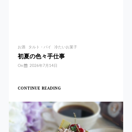
Categories
お酒
タルト・パイ
冷たいお菓子
初夏の色々手仕事
By
On
2026年7月14日
Yuchan
【初夏の手仕事】 前
CONTINUE READING
初
夏
の
色々
手
仕
事