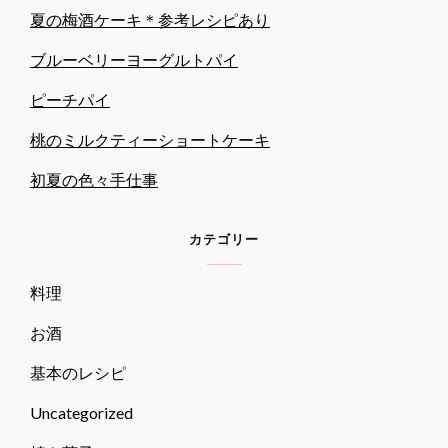
フ
ン
夏の梅酒ケーキ＊参考レシピあり
ル
ー
ブルーベリーヨーグルトパイ
ツ
プ
ピーチパイ
リ
ン
桃のミルクティーショートケーキ
初夏の色々手仕事
カテゴリー
料理
お酒
基本のレシピ
Uncategorized