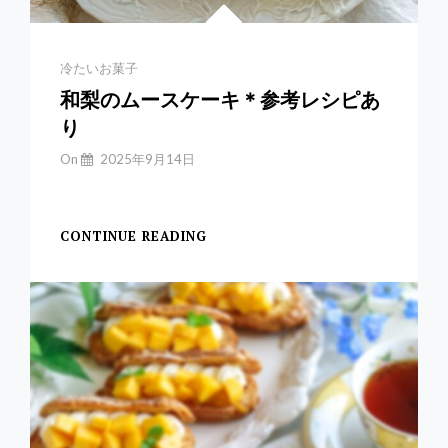
Categories
冷たいお菓子
和梨のムースケーキ＊参考レシピあ
り
By
On
2025年9月14日
Yuchan
【和梨のムースケーキ
CONTINUE READING
和
梨
の
ム
ー
ス
ケ
ー
キ
＊
参