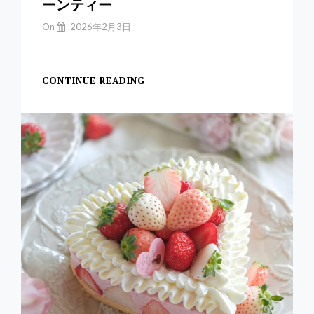
ーンティー
By
On
2026年2月3日
Yuchan
【お一人様アフタヌー
CONTINUE READING
い
ち
ご
ス
イ
ー
ツ
で
お
一
人
様
ア
フ
タ
ヌ