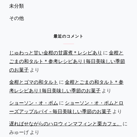
未分類
その他
最近のコメント
じゅわっと甘い金柑の甘露煮＊レシピあり
に
金柑と
ごまの和タルト＊参考レシピあり | 毎日美味しい季節
のお菓子
より
金柑とゴマの和タルト
に
金柑とごまの和タルト＊参
考レシピあり | 毎日美味しい季節のお菓子
より
ショーソン・オ・ポム
に
ショーソン・オ・ポムとロ
ーズアップルパイ – 毎日美味しい季節のお菓子
より
遅ればせながらのハロウィンマフィンと栗カフェ。
に
みゅーげ
より