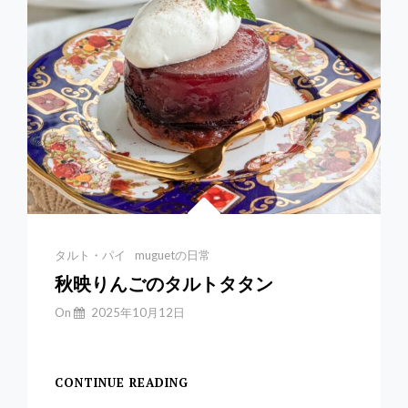
ロ
ン
&
黒
糖
ケ
ー
キ
＊
レ
シ
ピ
あ
Categories
タルト・パイ
muguetの日常
り
秋映りんごのタルトタタン
By
On
2025年10月12日
Yuchan
毎年言ってる気がする
CONTINUE READING
秋
映