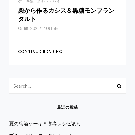
Categories
ケーキ類
タルト・パイ
栗から作るカシス＆黒糖モンブラン
タルト
By
On
2025年10月5日
Yuchan
【カシス＆黒糖モンブ
CONTINUE READING
栗
か
ら
作
る
Search
カ
シ
for:
ス
＆
最近の投稿
黒
糖
モ
夏の梅酒ケーキ＊参考レシピあり
ン
ブ