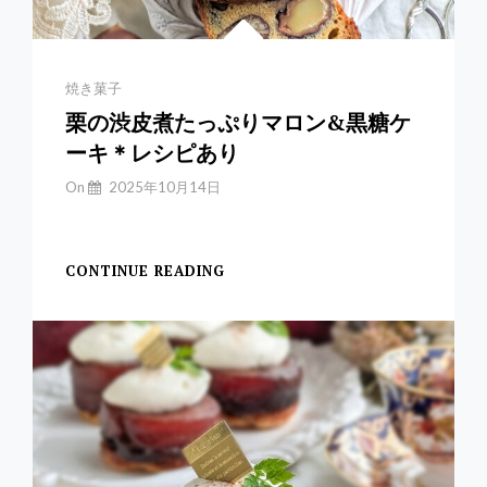
Categories
焼き菓子
栗の渋皮煮たっぷりマロン&黒糖ケ
ーキ＊レシピあり
By
On
2025年10月14日
Yuchan
【マロン&黒
CONTINUE READING
栗
の
渋
皮
煮
た
っ
ぷ
り
マ