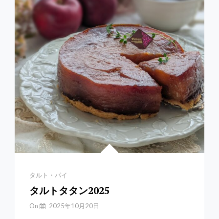
ブ
ラ
ン
＊
参
考
レ
シ
ピ
あ
り
Categories
タルト・パイ
タルトタタン2025
By
On
2025年10月20日
Yuchan