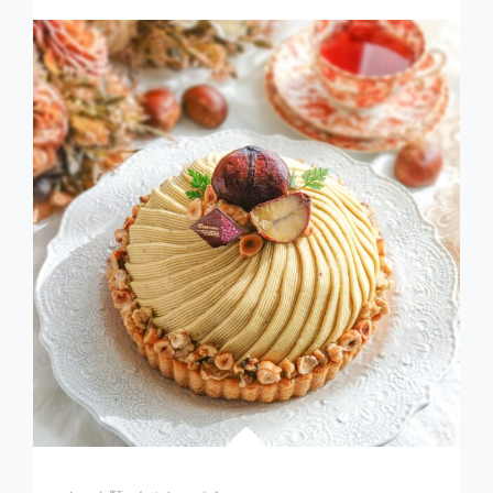
り
ん
ご
の
タ
ル
ト
タ
タ
ン