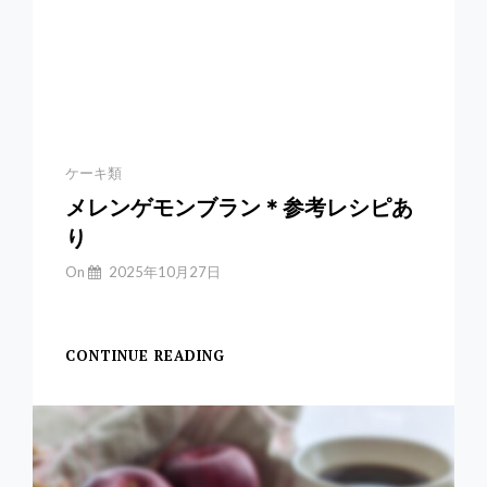
Categories
ケーキ類
メレンゲモンブラン＊参考レシピあ
り
By
On
2025年10月27日
Yuchan
【メレンゲモンブラン
CONTINUE READING
メ
レ
ン
ゲ
モ
ン