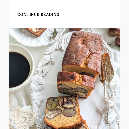
【タルトタタン】 先
CONTINUE READING
タ
ル
ト
タ
タ
ン
2025