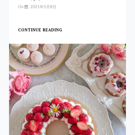
By
On
2021年5月8日
Yuchan
【ストロベリークリー
CONTINUE READING
ス
ト
ロ
ベ
リ
ー
ク
リ
ー
ム
ス
コ
ー
ン
＊
レ
シ