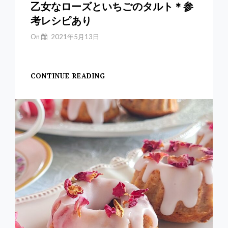
乙女なローズといちごのタルト＊参
考レシピあり
By
On
2021年5月13日
Yuchan
【ローズといちごのタ
CONTINUE READING
乙
女
な
ロ
ー
ズ
と
い
ち
ご
の
タ
ル
ト
＊