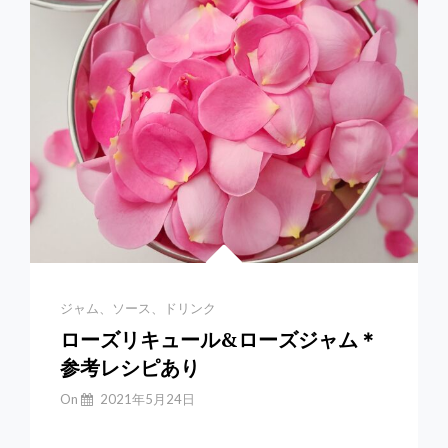
エ
ッ
グ
タ
ル
ト
＊
参
考
レ
シ
ピ
あ
り
Categories
ジャム、ソース、ドリンク
ローズリキュール&ローズジャム＊
参考レシピあり
By
On
2021年5月24日
Yuchan
【ローズジャム&am