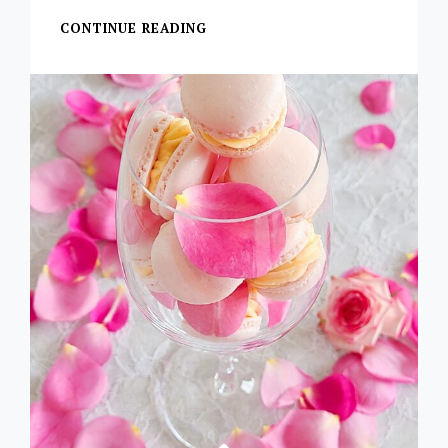
CONTINUE READING
ロ
ー
ズ
リ
キ
ュ
ー
ル
&
ロ
ー
ズ
ジ
ャ
ム
＊
参
考
レ
シ