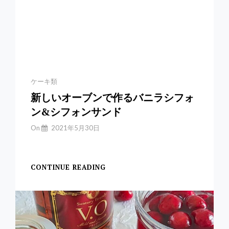
Categories
ケーキ類
新しいオーブンで作るバニラシフォ
ン&シフォンサンド
By
On
2021年5月30日
Yuchan
【バニラシフォン&a
CONTINUE READING
新
し
い
オ
ー
ブ