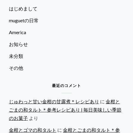
はじめまして
muguetの日常
America
お知らせ
未分類
その他
最近のコメント
じゅわっと甘い金柑の甘露煮＊レシピあり
に
金柑と
ごまの和タルト＊参考レシピあり | 毎日美味しい季節
のお菓子
より
金柑とゴマの和タルト
に
金柑とごまの和タルト＊参