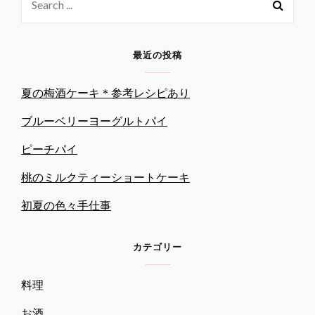
ゲ
ト
for:
ー
で
お
シ
茶
最近の投稿
ョ
会
♪
ン
夏の梅酒ケーキ＊参考レシピあり
ブルーベリーヨーグルトパイ
ピーチパイ
桃のミルクティーショートケーキ
初夏の色々手仕事
カテゴリー
料理
お酒