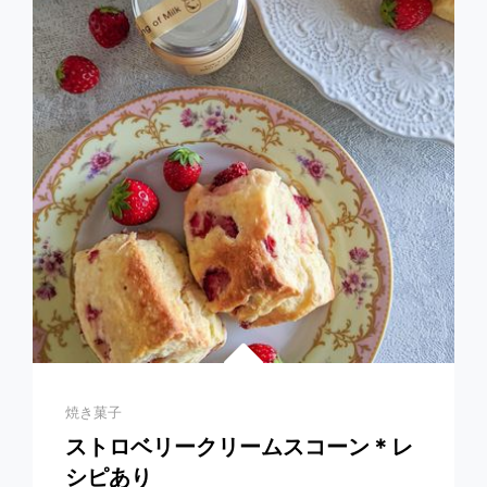
ー
ズ
と
ロ
ー
ズ
の
ク
グ
ロ
フ
＊
レ
シ
ピ
あ
り
Categories
焼き菓子
ストロベリークリームスコーン＊レ
シピあり