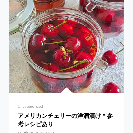
ン
で
作
る
バ
ニ
ラ
シ
フ
ォ
ン
&
シ
フ
ォ
ン
サ
Categories
Uncategorized
ン
ド
アメリカンチェリーの洋酒漬け＊参
考レシピあり