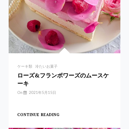
Categories
ケーキ類
冷たいお菓子
ローズ&フランボワーズのムースケ
ーキ
By
On
2021年5月15日
Yuchan
【ローズ&フ
CONTINUE READING
ロ
ー
ズ