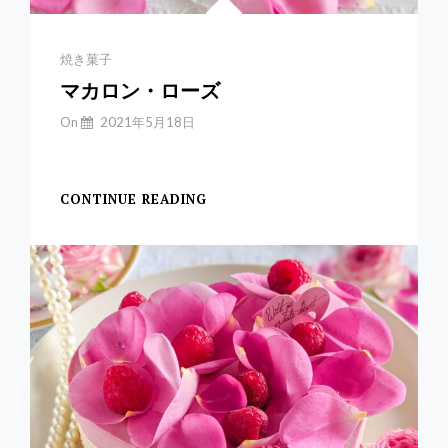
ピ
あ
り
Categories
焼き菓子
マカロン・ローズ
By
On
2021年5月18日
Yuchan
【マカロン・ローズ】
CONTINUE READING
マ
カ
ロ
ン・
ロ
ー
ズ