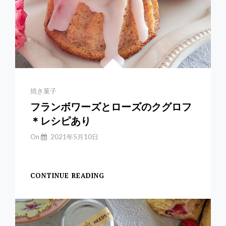
参
考
レ
シ
ピ
あ
り
Categories
焼き菓子
フランボワーズとローズのクグロフ
＊レシピあり
By
On
2021年5月10日
Yuchan
【ローズとフランボワ
CONTINUE READING
フ
ラ
ン
ボ
ワ