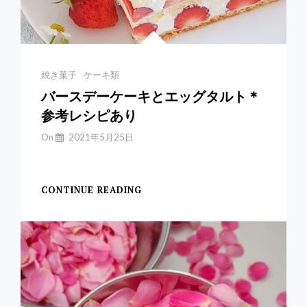
シ
ピ
あ
り
Categories
焼き菓子
ケーキ類
バースデーケーキとエッグタルト＊
参考レシピあり
By
On
2021年5月25日
Yuchan
【バースデーケーキと
CONTINUE READING
バ
ー
ス
デ
ー
ケ
ー
キ
と