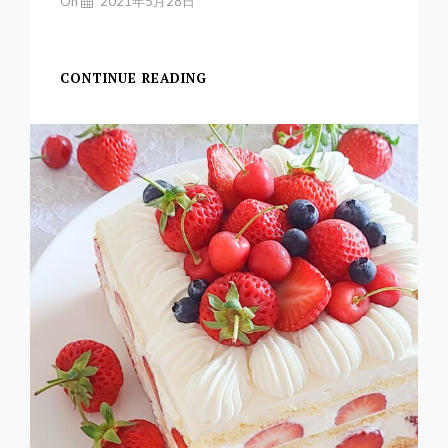
By
On
2021年5月28日
Yuchan
【アメリカンチェリー
CONTINUE READING
ア
メ
リ
カ
ン
チ
ェ
リ
ー
の
洋
酒
漬
け
＊
参
考
レ