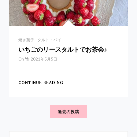
ピ
あ
り
Categories
焼き菓子
タルト・パイ
いちごのリースタルトでお茶会♪
By
On
2021年5月5日
Yuchan
【いちごのリースタル
CONTINUE READING
い
ち
ご
投
の
リ
稿
過去の投稿
ー
ナ
ス
ビ
タ
ル
Search