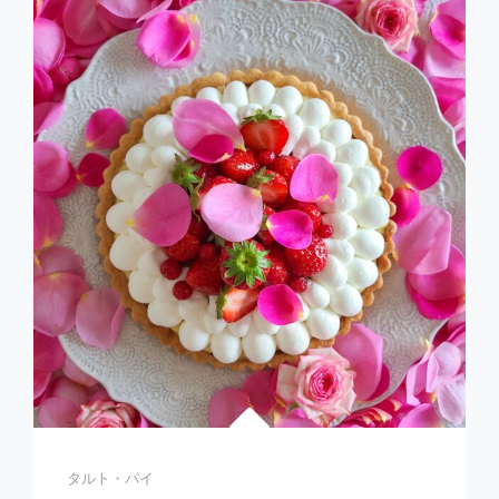
&
フ
ラ
ン
ボ
ワ
ー
ズ
の
ム
ー
ス
ケ
ー
キ
Categories
タルト・パイ