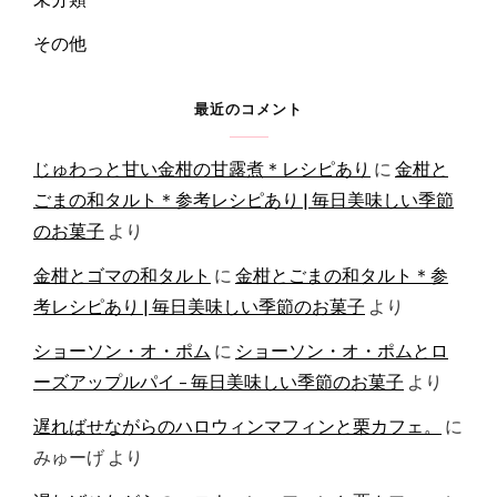
その他
最近のコメント
じゅわっと甘い金柑の甘露煮＊レシピあり
に
金柑と
ごまの和タルト＊参考レシピあり | 毎日美味しい季節
のお菓子
より
金柑とゴマの和タルト
に
金柑とごまの和タルト＊参
考レシピあり | 毎日美味しい季節のお菓子
より
ショーソン・オ・ポム
に
ショーソン・オ・ポムとロ
ーズアップルパイ – 毎日美味しい季節のお菓子
より
遅ればせながらのハロウィンマフィンと栗カフェ。
に
みゅーげ
より