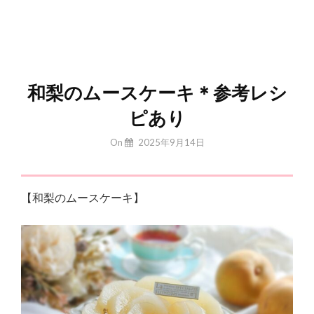
和梨のムースケーキ＊参考レシ
ピあり
By
On
2025年9月14日
Yuchan
【和梨のムースケーキ】