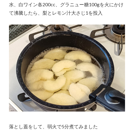
水、白ワイン各200cc、グラニュー糖100gを火にかけ
て沸騰したら、梨とレモン汁大さじ1を投入
落とし蓋をして、弱火で5分煮てみました