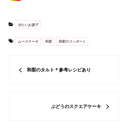
Categories
冷たいお菓子
Tags
ムースケーキ
和梨
和梨のコンポート
投
稿
PREVIOUS
和梨のタルト＊参考レシピあり
ナ
ビ
ゲ
ー
NEXT
ぶどうのスクエアケーキ
シ
ョ