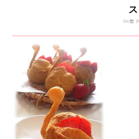
ス
By
On
2
Yuchan