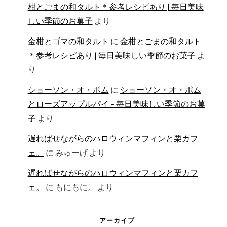
柑とごまの和タルト＊参考レシピあり | 毎日美味
しい季節のお菓子
より
金柑とゴマの和タルト
に
金柑とごまの和タルト
＊参考レシピあり | 毎日美味しい季節のお菓子
よ
り
ショーソン・オ・ポム
に
ショーソン・オ・ポム
とローズアップルパイ – 毎日美味しい季節のお菓
子
より
遅ればせながらのハロウィンマフィンと栗カフ
ェ。
に
みゅーげ
より
遅ればせながらのハロウィンマフィンと栗カフ
ェ。
に
もにもに。
より
アーカイブ