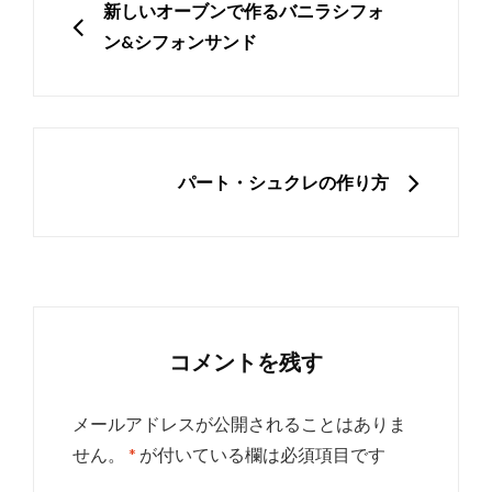
稿
PREVIOUS
新しいオーブンで作るバニラシフォ
ナ
ン&シフォンサンド
ビ
ゲ
ー
シ
NEXT
パート・シュクレの作り方
ョ
ン
コメントを残す
メールアドレスが公開されることはありま
せん。
*
が付いている欄は必須項目です