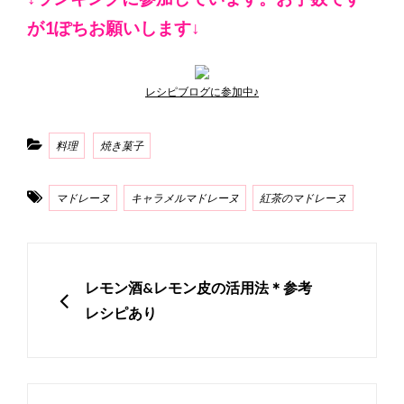
が1ぽちお願いします↓
レシピブログに参加中♪
Categories
料理
焼き菓子
Tags
マドレーヌ
キャラメルマドレーヌ
紅茶のマドレーヌ
投
稿
PREVIOUS
レモン酒&レモン皮の活用法＊参考
ナ
レシピあり
ビ
ゲ
ー