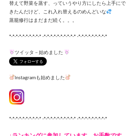
替えて野菜を蒸す、っていうやり方にしたら上手にで
きたんだけど、これ入れ替えるのめんどいな
蒸籠修行はまだまだ続く。。。
*-*-*-*-*-*-*-*-*-* -*-*-*-*-*-*-*-*-*-* -*-*-*-*-*-*-*-*-*
ツイッタ－始めました
Instagramも始めました
*-*-*-*-*-*-*-*-*-* -*-*-*-*-*-*-*-*-*-* -*-*-*-*-*-*-*-*-*
↓ランキングに参加しています。お手数です