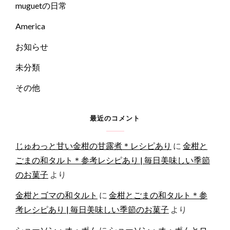
muguetの日常
America
お知らせ
未分類
その他
最近のコメント
じゅわっと甘い金柑の甘露煮＊レシピあり
に
金柑と
ごまの和タルト＊参考レシピあり | 毎日美味しい季節
のお菓子
より
金柑とゴマの和タルト
に
金柑とごまの和タルト＊参
考レシピあり | 毎日美味しい季節のお菓子
より
ショーソン・オ・ポム
に
ショーソン・オ・ポムとロ