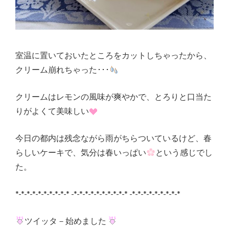
室温に置いておいたところをカットしちゃったから、
クリーム崩れちゃった･･･
クリームはレモンの風味が爽やかで、とろりと口当た
りがよくて美味しい
今日の都内は残念ながら雨がちらついているけど、春
らしいケーキで、気分は春いっぱい
という感じでし
た。
*-*-*-*-*-*-*-*-*-* -*-*-*-*-*-*-*-*-*-* -*-*-*-*-*-*-*-*-*
ツイッタ－始めました