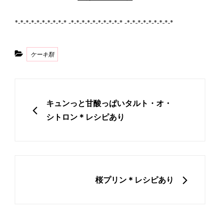
*-*-*-*-*-*-*-*-*-* -*-*-*-*-*-*-*-*-*-* -*-*-*-*-*-*-*-*-*
Categories
ケーキ類
投
稿
PREVIOUS
キュンっと甘酸っぱいタルト・オ・
ナ
シトロン＊レシピあり
ビ
ゲ
ー
シ
NEXT
桜プリン＊レシピあり
ョ
ン