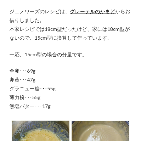
ジェノワーズのレシピは、
グレーテルのかまど
からお
借りしました。
本家レシピでは18cm型だったけど、家には18cm型が
ないので、15cm型に換算して作っています。
一応、15cm型の場合の分量です。
全卵･･･69g
卵黄･･･47g
グラニュー糖･･･55g
薄力粉･･･55g
無塩バター･･･17g