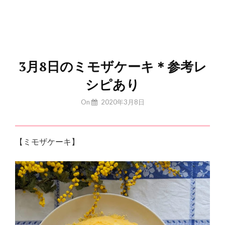
3月8日のミモザケーキ＊参考レ
シピあり
By
On
2020年3月8日
Yuchan
【ミモザケーキ】