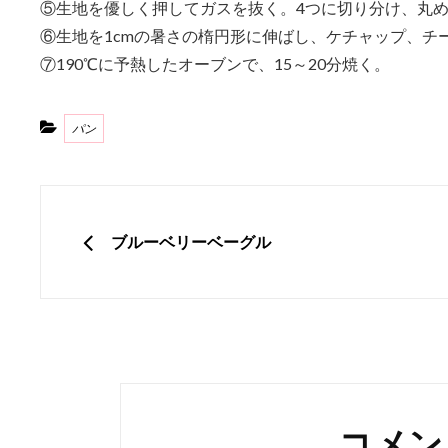
⑤生地を優しく押してガスを抜く。4つに切り分け、丸め
⑥生地を1cmの暑さの楕円形に伸ばし、ケチャップ、チ
⑦190℃に予熱したオーブンで、15～20分焼く。
Categories
パン
投
稿
PREVIOUS
ブルーベリーベーグル
ナ
ビ
ゲ
ー
シ
コメン