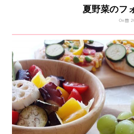
夏野菜のフ
By
On
2
Yuchan