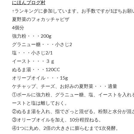
にほんブログ村
↑ランキングに参加しています。お手数ですが1ぽちお願
夏野菜のフォカッチャピザ
4個分
強力粉・・・200g
グラニュー糖・・・小さじ2
塩・・・小さじ2/1
イースト・・・３ｇ
ぬるま湯・・・120CC
オリーブオイル・・・15g
ケチャップ、チーズ、お好みの夏野菜・・・適量
①ボールに強力粉、グラニュー糖、塩、イーストを入れ
ーストと塩は離しておく。
②ぬるま湯を入れ、指でざっと混ぜる。粉類と水分が混
③オリーブオイルを加え、10分程捏ねる。
④1つに丸め、2倍の大きさに膨らむまで1次発酵。