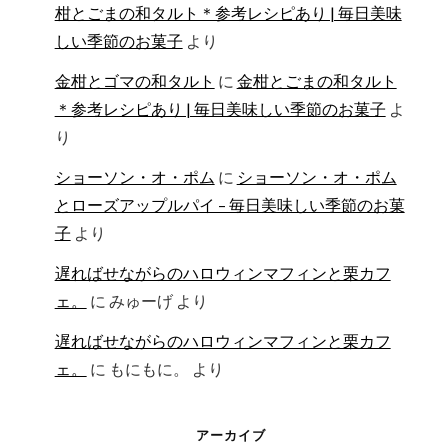
柑とごまの和タルト＊参考レシピあり | 毎日美味
しい季節のお菓子
より
金柑とゴマの和タルト
に
金柑とごまの和タルト
＊参考レシピあり | 毎日美味しい季節のお菓子
よ
り
ショーソン・オ・ポム
に
ショーソン・オ・ポム
とローズアップルパイ – 毎日美味しい季節のお菓
子
より
遅ればせながらのハロウィンマフィンと栗カフ
ェ。
に
みゅーげ
より
遅ればせながらのハロウィンマフィンと栗カフ
ェ。
に
もにもに。
より
アーカイブ