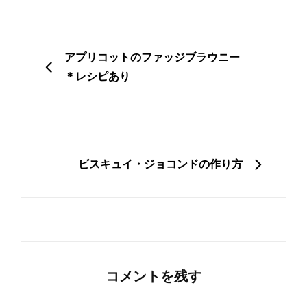
投
稿
PREVIOUS
アプリコットのファッジブラウニー
ナ
＊レシピあり
ビ
ゲ
ー
シ
NEXT
ビスキュイ・ジョコンドの作り方
ョ
ン
コメントを残す