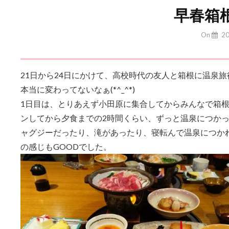
早春箱
By
On
2
Yuchan
21日から24日にかけて、高校時代の友人と箱根に温泉
本当に変わってないなぁ(*^_^*)
1日目は、とりあえず小田原に集合してからみんなで箱
ンしてから夕食までの2時間くらい、ずっと温泉につかっ
ャグジーだったり、滝があったり、寝転んで温泉につか
の感じもGOODでした。