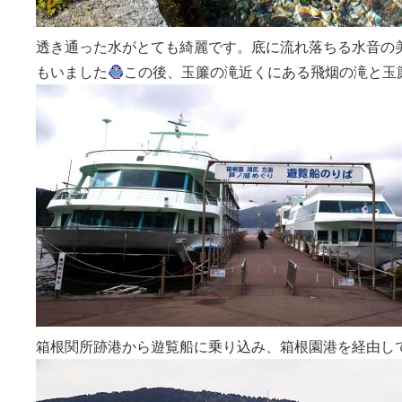
透き通った水がとても綺麗です。底に流れ落ちる水音の
もいました
この後、玉簾の滝近くにある飛烟の滝と玉
箱根関所跡港から遊覧船に乗り込み、箱根園港を経由し