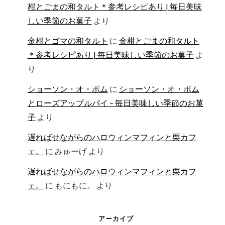
柑とごまの和タルト＊参考レシピあり | 毎日美味
しい季節のお菓子
より
金柑とゴマの和タルト
に
金柑とごまの和タルト
＊参考レシピあり | 毎日美味しい季節のお菓子
よ
り
ショーソン・オ・ポム
に
ショーソン・オ・ポム
とローズアップルパイ – 毎日美味しい季節のお菓
子
より
遅ればせながらのハロウィンマフィンと栗カフ
ェ。
に
みゅーげ
より
遅ればせながらのハロウィンマフィンと栗カフ
ェ。
に
もにもに。
より
アーカイブ