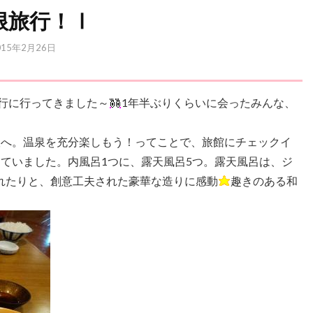
根旅行！Ⅰ
015年2月26日
旅行に行ってきました～
1年半ぶりくらいに会ったみんな、
根へ。温泉を充分楽しもう！ってことで、旅館にチェックイ
ていました。内風呂1つに、露天風呂5つ。露天風呂は、ジ
れたりと、創意工夫された豪華な造りに感動
趣きのある和