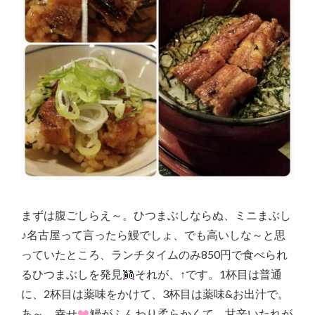
まずは腹ごしらえ～。ひつまぶしならぬ、ミニまぶし
♪名古屋って言ったら鰻でしょ、でも高いしな～と思
っていたところ、ランチタイムのみ850円で食べられ
るひつまぶしを発見
それが、↑です。1杯目は普通
に、2杯目は薬味をかけて、3杯目は薬味&お出汁で。
あ～、幸せ
鰻がふんわり柔らかくて、甘辛いたれが