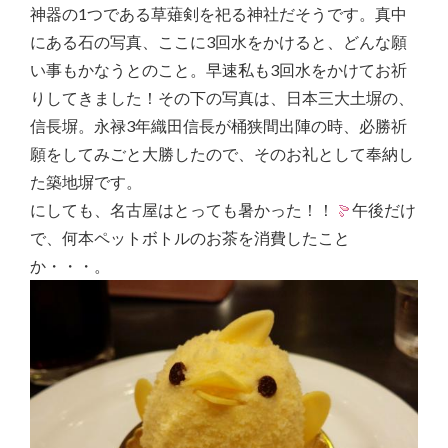
神器の1つである草薙剣を祀る神社だそうです。真中
にある石の写真、ここに3回水をかけると、どんな願
い事もかなうとのこと。早速私も3回水をかけてお祈
りしてきました！その下の写真は、日本三大土塀の、
信長塀。永禄3年織田信長が桶狭間出陣の時、必勝祈
願をしてみごと大勝したので、そのお礼として奉納し
た築地塀です。
にしても、名古屋はとっても暑かった！！
午後だけ
で、何本ペットボトルのお茶を消費したこと
か・・・。