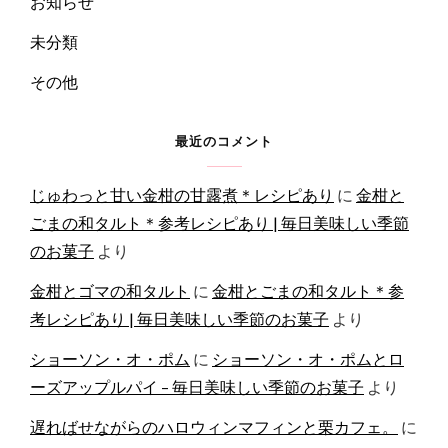
お知らせ
未分類
その他
最近のコメント
じゅわっと甘い金柑の甘露煮＊レシピあり
に
金柑と
ごまの和タルト＊参考レシピあり | 毎日美味しい季節
のお菓子
より
金柑とゴマの和タルト
に
金柑とごまの和タルト＊参
考レシピあり | 毎日美味しい季節のお菓子
より
ショーソン・オ・ポム
に
ショーソン・オ・ポムとロ
ーズアップルパイ – 毎日美味しい季節のお菓子
より
遅ればせながらのハロウィンマフィンと栗カフェ。
に