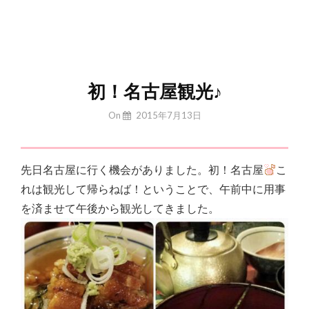
初！名古屋観光♪
By
On
2015年7月13日
Yuchan
先日名古屋に行く機会がありました。初！名古屋
こ
れは観光して帰らねば！ということで、午前中に用事
を済ませて午後から観光してきました。