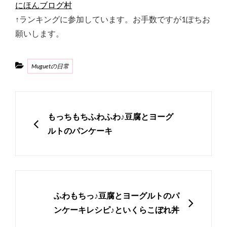
にほんブログ村
↑ランキングに参加しています。お手数ですが1ぽちお
願いします。
Categories
Muguetの日常
投
稿
PREVIOUS
もっちもちふわふわ♪豆腐とヨーグ
ナ
ルトのパンケーキ
ビ
ゲ
ー
シ
NEXT
ふわもちっ♪豆腐とヨーグルトのパ
ョ
ンケーキレシピ♪といくらこぼれ丼
ン