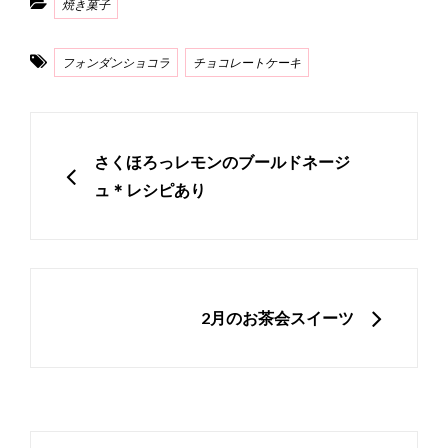
焼き菓子
Tags
フォンダンショコラ
チョコレートケーキ
投
稿
PREVIOUS
さくほろっレモンのブールドネージ
ナ
ュ＊レシピあり
ビ
ゲ
ー
シ
NEXT
2月のお茶会スイーツ
ョ
ン