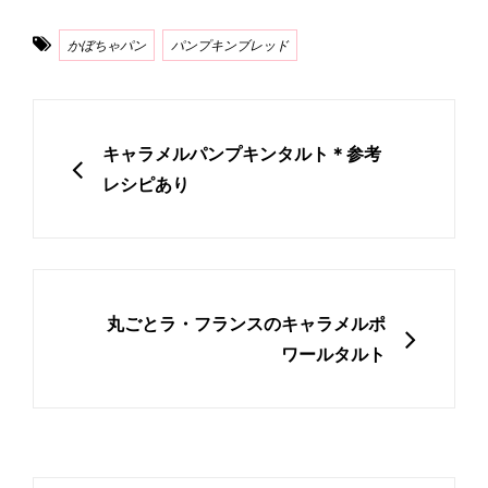
Tags
かぼちゃパン
パンプキンブレッド
投
稿
PREVIOUS
キャラメルパンプキンタルト＊参考
ナ
レシピあり
ビ
ゲ
ー
シ
NEXT
丸ごとラ・フランスのキャラメルポ
ョ
ワールタルト
ン