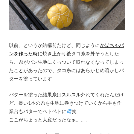
以前、というか結構前だけど、同じように
かぼちゃパ
ンを作った時
に焼き上がり後タコ糸を外そうとした
ら、糸がパン生地にくっついて取れなくなってしまっ
たことがあったので、タコ糸にはあらかじめ溶かしバ
ターを塗っています
バターを塗った結果糸はスルスル外れてくれたんだけ
ど、長い1本の糸を生地に巻きつけていくから手も作
業台もバターでベトベトに
笑
ここがちょっと大変だったなぁ。。。