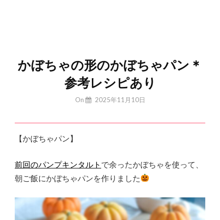
かぼちゃの形のかぼちゃパン＊
参考レシピあり
By
On
2025年11月10日
Yuchan
【かぼちゃパン】
前回のパンプキンタルト
で余ったかぼちゃを使って、
朝ご飯にかぼちゃパンを作りました