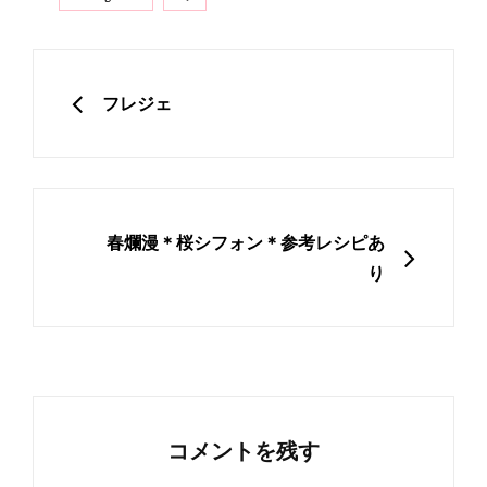
投
稿
PREVIOUS
フレジェ
ナ
ビ
ゲ
ー
NEXT
春爛漫＊桜シフォン＊参考レシピあ
シ
り
ョ
ン
コメントを残す