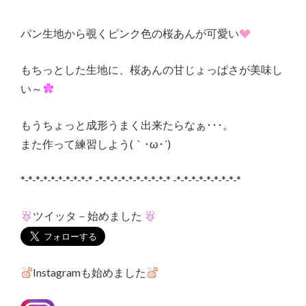
パン生地から覗くピンク色の桜あんが可愛い
もちっとした生地に、桜あんの甘じょっぱさが美味し
い～
もうちょっと成形うまく出来たらなぁ･･･。
また作って練習しよう(｀･ω･´)
*-*-*-*-*-*-*-*-*-* -*-*-*-*-*-*-*-*-*-* -*-*-*-*-*-*-*-*-*
ツイッタ－始めました
Instagramも始めました