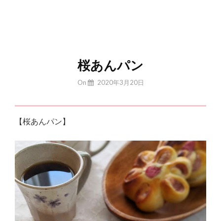
桜あんパン
By
On
2020年3月20日
Yuchan
【桜あんパン】