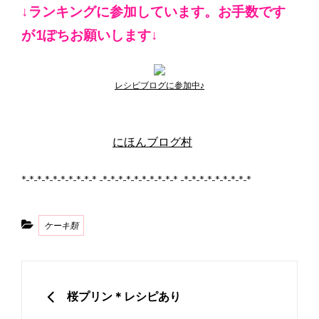
↓ランキングに参加しています。お手数です
が1ぽちお願いします↓
レシピブログに参加中♪
にほんブログ村
*-*-*-*-*-*-*-*-*-* -*-*-*-*-*-*-*-*-*-* -*-*-*-*-*-*-*-*-*
Categories
ケーキ類
投
稿
PREVIOUS
桜プリン＊レシピあり
ナ