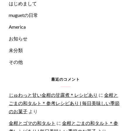
はじめまして
muguetの日常
America
お知らせ
未分類
その他
最近のコメント
じゅわっと甘い金柑の甘露煮＊レシピあり
に
金柑と
ごまの和タルト＊参考レシピあり | 毎日美味しい季節
のお菓子
より
金柑とゴマの和タルト
に
金柑とごまの和タルト＊参