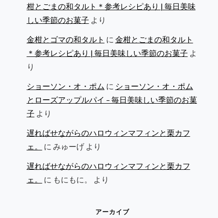
柑とごまの和タルト＊参考レシピあり | 毎日美味
しい季節のお菓子
より
金柑とゴマの和タルト
に
金柑とごまの和タルト
＊参考レシピあり | 毎日美味しい季節のお菓子
よ
り
ショーソン・オ・ポム
に
ショーソン・オ・ポム
とローズアップルパイ – 毎日美味しい季節のお菓
子
より
遅ればせながらのハロウィンマフィンと栗カフ
ェ。
に
みゅーげ
より
遅ればせながらのハロウィンマフィンと栗カフ
ェ。
に
もにもに。
より
アーカイブ