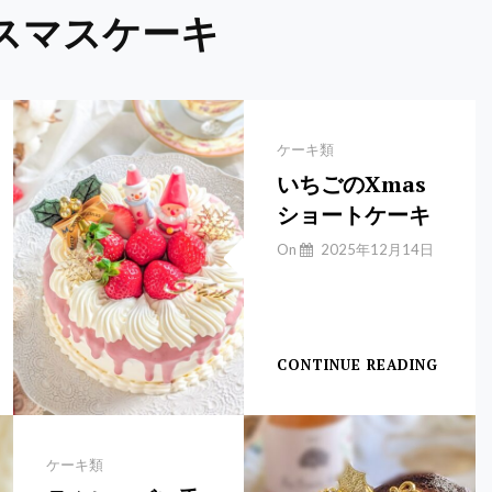
リスマスケーキ
Categories
ケーキ類
いちごのXmas
ショートケーキ
By
On
2025年12月14日
Yuchan
【いちごのショート
ケ
CONTINUE READING
い
ち
ご
の
XMAS
Categories
ケーキ類
シ