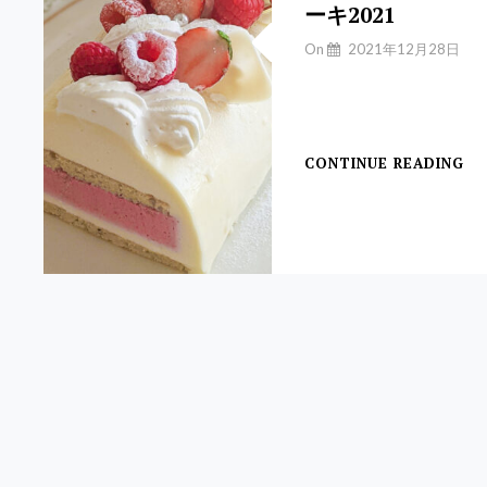
ーキ2021
By
On
2021年12月28日
Yuchan
【フワンボワースと
ホ
CONTINUE READING
遅
れ
ば
せ
な
が
ら
の
ク
リ
ス
マ
ス
ケ
ー