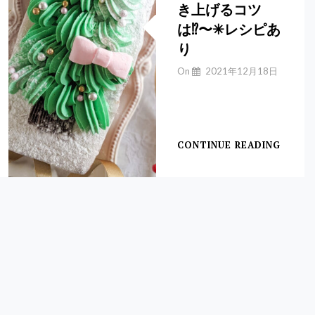
き上げるコツ
ブ
ッ
は⁉︎〜✳︎レシピあ
シ
り
ュ
ド
By
On
2021年12月18日
ノ
Yuchan
エ
【ケークオフリュ
ル
イ】
＊
参
CONTINUE READING
ク
考
リ
レ
ス
シ
マ
ピ
ス
あ
デ
り
コ
レ
ー
シ
ョ
ン