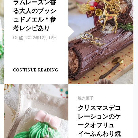
ラムレーズン香
ョ
る大人のブッシ
ー
ト
ュドノエル＊参
ケ
考レシピあり
ー
キ
By
On
2022年12月19日
Yuchan
【ブッシュドノエ
ル】
CONTINUE READING
ラ
ム
レ
ー
ズ
Categories
焼き菓子
ン
クリスマスデコ
香
レーションのケ
る
大
ークオフリュ
人
イ〜ふんわり焼
の