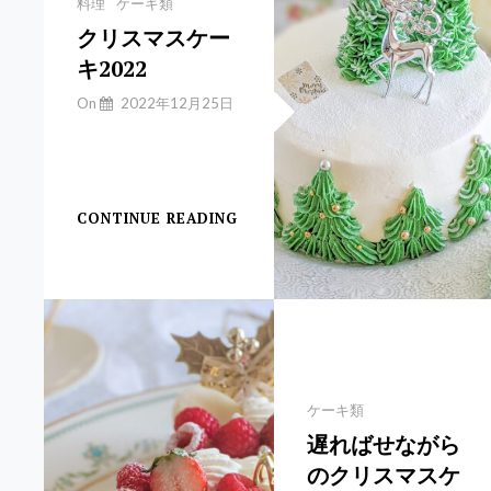
Categories
料理
ケーキ類
クリスマスケー
キ2022
By
On
2022年12月25日
Yuchan
【クリスマスケー
キ】
CONTINUE READING
ク
リ
ス
マ
ス
ケ
ー
キ
2022
Categories
ケーキ類
遅ればせながら
のクリスマスケ