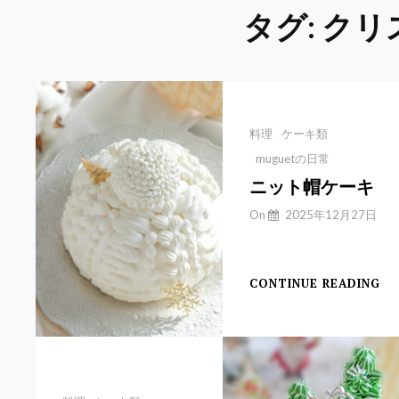
タグ: ク
Categories
料理
ケーキ類
muguetの日常
ニット帽ケーキ
By
On
2025年12月27日
Yuchan
【ニット帽ケーキ】
CONTINUE READING
ニ
ッ
ト
帽
ケ
ー
キ